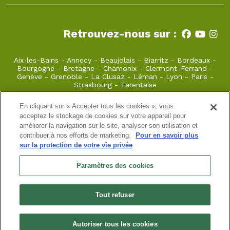
Retrouvez-nous sur :
Aix-les-Bains
-
Annecy
-
Beaujolais
-
Biarritz
-
Bordeaux
-
Bourgogne
-
Bretagne
-
Chamonix
-
Clermont-Ferrand
-
Genève
-
Grenoble
-
La Clusaz
-
Léman
-
Lyon
-
Paris
-
Strasbourg
-
Tarentaise
En cliquant sur « Accepter tous les cookies », vous
paris@takamaka.fr
04.78.79.28.13
acceptez le stockage de cookies sur votre appareil pour
améliorer la navigation sur le site, analyser son utilisation et
. 75000 Paris
contribuer à nos efforts de marketing.
Pour en savoir plus
sur la protection de votre vie privée
Site classique
-
Mon compte
-
Informations pratiques
-
Paramètres des cookies
Conditions générales de vente
-
Newsletter
-
Mentions
légales
-
Données personnelles
Tout refuser
S.A.S Takamaka Paris Sports Nature | Licence No. 079 | R.C.
professionelle MMA Assurances 141212678 / SIRET :
80495532600033 / TVA intracom : FR65804955326 / Capital
social : 5 000€
Autoriser tous les cookies